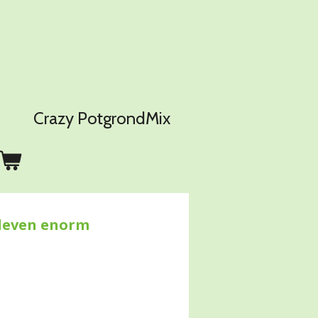
Crazy PotgrondMix
 leven enorm