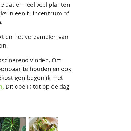
e dat er heel veel planten
lijks in een tuincentrum of
.
kt en het verzamelen van
on!
fascinerend vinden.
Om
oonbaar te houden en ook
ekostigen begon ik met
n
.
Dit doe ik tot op de dag
.