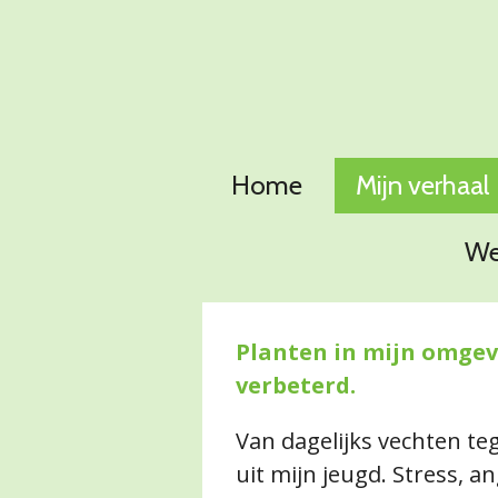
Ga
direct
naar
de
hoofdinhoud
Home
Mijn verhaal
We
Planten in mijn omgev
verbeterd.
Van dagelijks vechten te
uit mijn jeugd. Stress, a