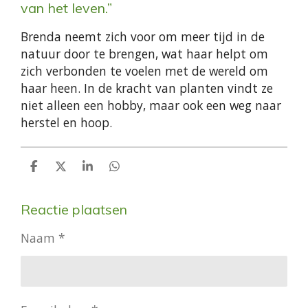
van het leven.”
Brenda neemt zich voor om meer tijd in de
natuur door te brengen, wat haar helpt om
zich verbonden te voelen met de wereld om
haar heen. In de kracht van planten vindt ze
niet alleen een hobby, maar ook een weg naar
herstel en hoop.
D
D
S
D
e
e
h
e
l
e
a
l
Reactie plaatsen
e
l
r
e
n
e
n
Naam *