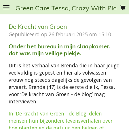
Ga
Green Care Tessa, Crazy With Plants
direct
naar
De Kracht van Groen
de
Gepubliceerd op 26 februari 2025 om 15:10
hoofdinhoud
Onder het bureau in mijn slaapkamer,
dat was mijn veilige plekje.
Dit is het verhaal van Brenda die in haar jeugd
veelvuldig is gepest en hier als volwassen
vrouw nog steeds dagelijks de gevolgen van
ervaart. Brenda (47) is de eerste die ik, Tessa,
voor ‘De kracht van Groen - de blog’ mag
interviewen.
In 'De kracht van Groen - de Blog' delen
mensen hun bijzondere levensverhalen over
hoe planten en de natuur hen helpen of